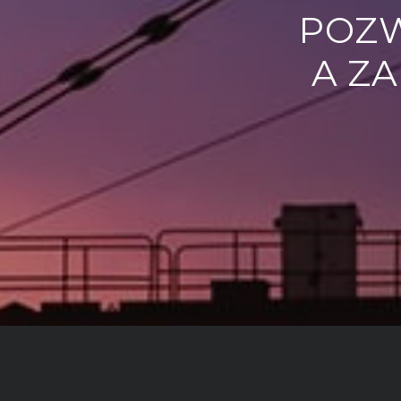
POZW
A Z