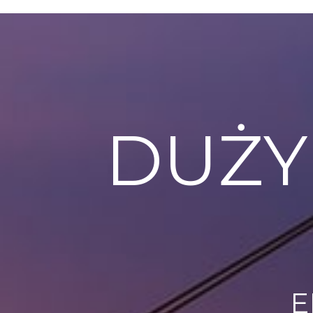
DUŻY
E