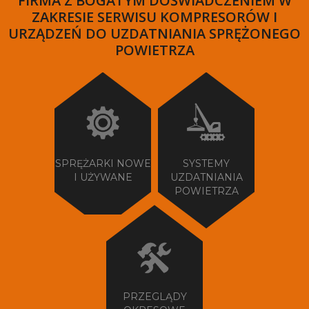
FIRMA Z BOGATYM DOŚWIADCZENIEM W
ZAKRESIE SERWISU KOMPRESORÓW I
URZĄDZEŃ DO UZDATNIANIA SPRĘŻONEGO
POWIETRZA
SPRĘŻARKI NOWE
SYSTEMY
I UŻYWANE
UZDATNIANIA
POWIETRZA
PRZEGLĄDY