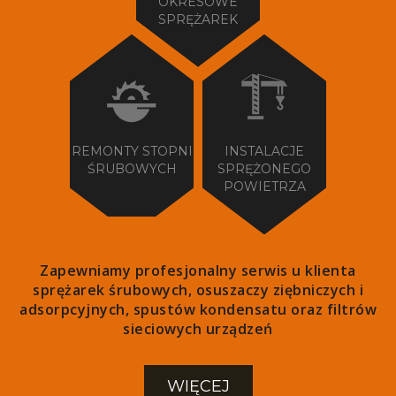
OKRESOWE
SPRĘŻAREK
REMONTY STOPNI
INSTALACJE
ŚRUBOWYCH
SPRĘŻONEGO
POWIETRZA
Zapewniamy profesjonalny serwis u klienta
sprężarek śrubowych, osuszaczy ziębniczych i
adsorpcyjnych, spustów kondensatu oraz filtrów
sieciowych urządzeń
WIĘCEJ